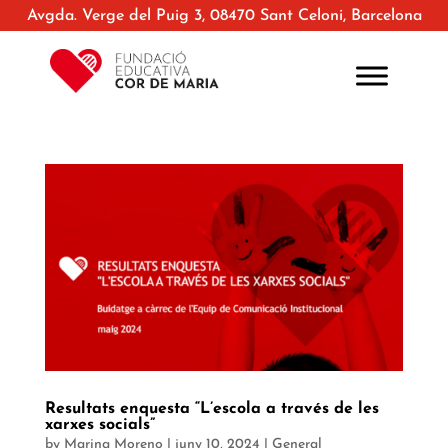
Avgda. Verge del Puig 3, 08470 Sant Celoni, Barcelona
Resultats enquesta “L’escola a través de les
xarxes socials”
by
Marina Moreno
|
juny 10, 2024
|
General