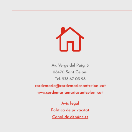

Av. Verge del Puig, 3
08470 Sant Celoni
Tel. 938 67 03 98
cordemaria@cordemariasantceloni.cat
www.cordemariamariasantceloni.cat
Avís legal
Política de privacitat
Canal de denúncies