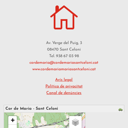

Av. Verge del Puig, 3
08470 Sant Celoni
Tel. 938 67 03 98
cordemaria@cordemariasantceloni.cat
www.cordemariamariasantceloni.cat
Avís legal
Política de privacitat
Canal de denúncies
Cor de Maria - Sant Celoni
s'està carregant el mapa - espereu...
+