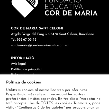
COR DE MARIA SANT CELONI
Avgda. Verge del Puig 3, 08470 Sant Celoni, Barcelona
Tel. 938 67 03 98
cordemaria@cordemariasantceloni.cat
INFORMACIÖ
Avís legal
Política de privacitat
Política de cookies
Canal de denúncies
Política de cookies
Utilitzem cookies al nostre lloc web per oferir-vos
SEGUEIX-NOS
l'experiència més rellevant recordant les vostres
preferències i visites repetides. En fer clic a "Acceptar-ho
tot", accepteu l'ús de TOTES les cookies. Tanmateix, podeu
visitar "Configuració de les galetes" per proporcionar un