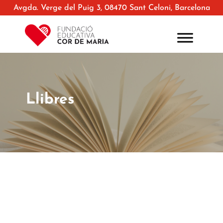
Avgda. Verge del Puig 3, 08470 Sant Celoni, Barcelona
Llibres