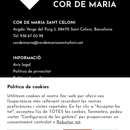
COR DE MARIA SANT CELONI
Avgda. Verge del Puig 3, 08470 Sant Celoni, Barcelona
Tel. 938 67 03 98
cordemaria@cordemariasantceloni.cat
INFORMACIÖ
Avís legal
Política de privacitat
Política de cookies
Canal de denúncies
Política de cookies
Utilitzem cookies al nostre lloc web per oferir-vos
SEGUEIX-NOS
l'experiència més rellevant recordant les vostres
preferències i visites repetides. En fer clic a "Acceptar-ho
tot", accepteu l'ús de TOTES les cookies. Tanmateix, podeu
visitar "Configuració de les galetes" per proporcionar un
consentiment controlat o
Rebutjar tot
.