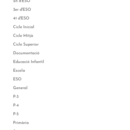
2n d'ESO
3er d'ESO
4t d'ESO
Cicle Inicial
Cicle Mitjà
Cicle Superior
Documentació
Educació Infantil
Escola
ESO
General
P-3
P-4
P-5
Primària