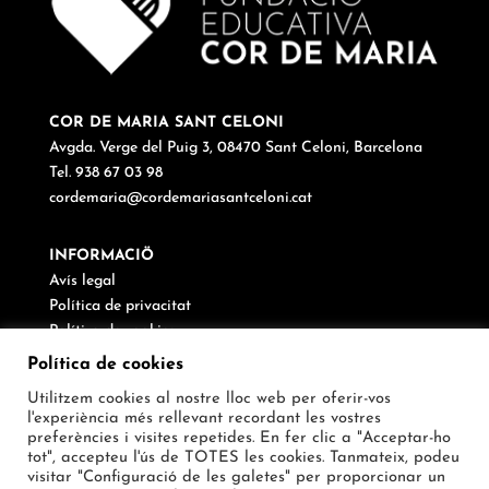
COR DE MARIA SANT CELONI
Avgda. Verge del Puig 3, 08470 Sant Celoni, Barcelona
Tel. 938 67 03 98
cordemaria@cordemariasantceloni.cat
INFORMACIÖ
Avís legal
Política de privacitat
Política de cookies
Canal de denúncies
Política de cookies
Utilitzem cookies al nostre lloc web per oferir-vos
SEGUEIX-NOS
l'experiència més rellevant recordant les vostres
preferències i visites repetides. En fer clic a "Acceptar-ho
tot", accepteu l'ús de TOTES les cookies. Tanmateix, podeu
visitar "Configuració de les galetes" per proporcionar un