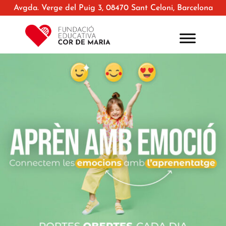
Avgda. Verge del Puig 3, 08470 Sant Celoni, Barcelona