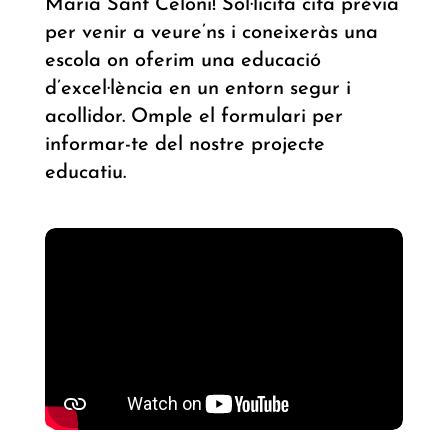
Maria Sant Celoni! Sol·licita cita prèvia
per venir a veure’ns i coneixeràs una
escola on oferim una educació
d’excel·lència en un entorn segur i
acollidor. Omple el formulari per
informar-te del nostre projecte
educatiu.
Escola Cor de Maria Sant Celoni