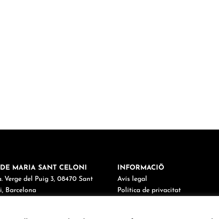
DE MARIA SANT CELONI
INFORMACIÖ
. Verge del Puig 3, 08470 Sant
Avís legal
i, Barcelona
Política de privacitat
38 67 03 98
Política de cookies
maria@cordemariasantceloni.cat
Canal de denúncies