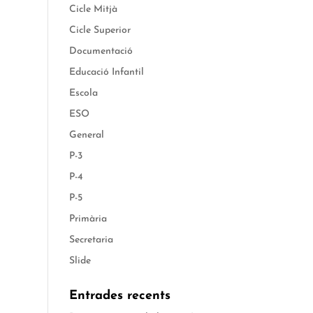
Cicle Mitjà
Cicle Superior
Documentació
Educació Infantil
Escola
ESO
General
P-3
P-4
P-5
Primària
Secretaria
Slide
Entrades recents