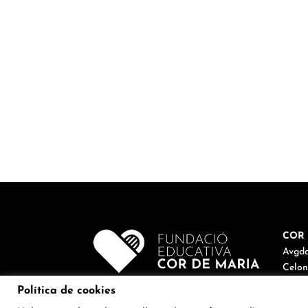
COR 
Avgda
Celon
Tel. 9
Política de cookies
corde