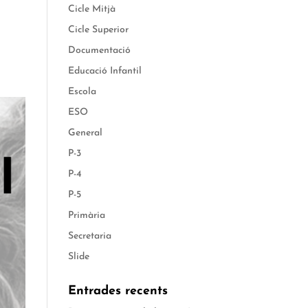
Cicle Mitjà
Cicle Superior
Documentació
Educació Infantil
Escola
ESO
General
P-3
P-4
P-5
Primària
Secretaria
Slide
Entrades recents