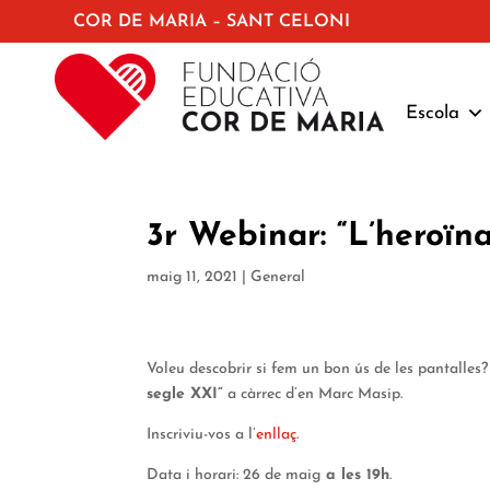
COR DE MARIA – SANT CELONI
Escola
3r Webinar: “L’heroïna
maig 11, 2021
|
General
Voleu descobrir si fem un bon ús de les pantalles?
segle XXI”
a càrrec d’en Marc Masip.
Inscriviu-vos a l’
enllaç
.
Data i horari: 26 de maig
a les 19h
.