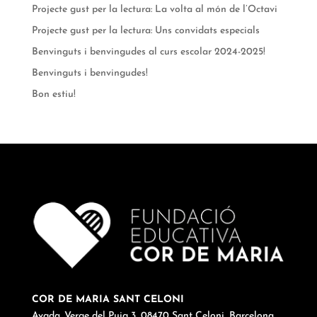
Projecte gust per la lectura: La volta al món de l’Octavi
Projecte gust per la lectura: Uns convidats especials
Benvinguts i benvingudes al curs escolar 2024-2025!
Benvinguts i benvingudes!
Bon estiu!
COR DE MARIA SANT CELONI
Avgda. Verge del Puig 3, 08470 Sant Celoni, Barcelona