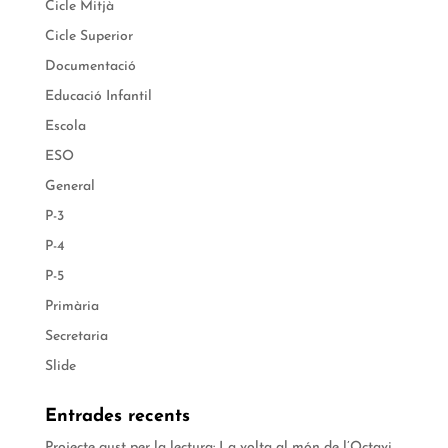
Cicle Mitjà
Cicle Superior
Documentació
Educació Infantil
Escola
ESO
General
P-3
P-4
P-5
Primària
Secretaria
Slide
Entrades recents
Projecte gust per la lectura: La volta al món de l’Octavi