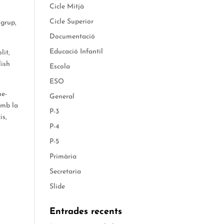
Cicle Mitjà
Cicle Superior
 grup,
Documentació
Educació Infantil
lit,
lish
Escola
ESO
ne-
General
amb la
P-3
is,
P-4
P-5
Primària
Secretaria
Slide
Entrades recents