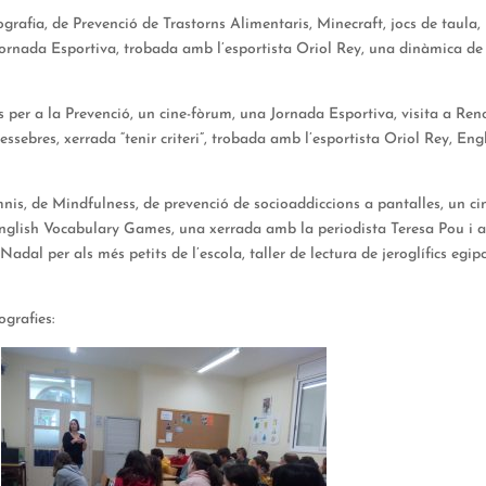
ografia, de Prevenció de Trastorns Alimentaris, Minecraft, jocs de taula,
Jornada Esportiva, trobada amb l’esportista Oriol Rey, una dinàmica de
er a la Prevenció, un cine-fòrum, una Jornada Esportiva, visita a Reno
 Pessebres, xerrada “tenir criteri”, trobada amb l’esportista Oriol Rey, Eng
mnis, de Mindfulness, de prevenció de socioaddiccions a pantalles, un ci
English Vocabulary Games, una xerrada amb la periodista Teresa Pou i 
dal per als més petits de l’escola, taller de lectura de jeroglífics egipc
ografies: