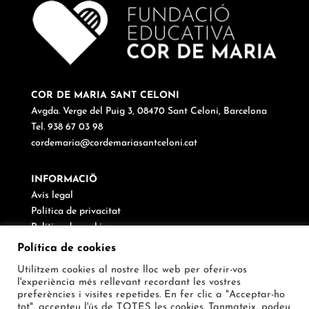
COR DE MARIA SANT CELONI
Avgda. Verge del Puig 3, 08470 Sant Celoni, Barcelona
Tel. 938 67 03 98
cordemaria@cordemariasantceloni.cat
INFORMACIÖ
Avís legal
Política de privacitat
Política de cookies
Canal de denúncies
Política de cookies
Utilitzem cookies al nostre lloc web per oferir-vos
SEGUEIX-NOS
l'experiència més rellevant recordant les vostres
preferències i visites repetides. En fer clic a "Acceptar-ho
tot", accepteu l'ús de TOTES les cookies. Tanmateix, podeu