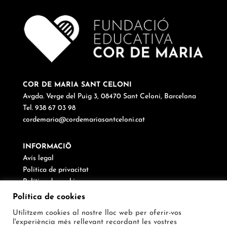
COR DE MARIA SANT CELONI
Avgda. Verge del Puig 3, 08470 Sant Celoni, Barcelona
Tel. 938 67 03 98
cordemaria@cordemariasantceloni.cat
INFORMACIÖ
Avís legal
Política de privacitat
Política de cookies
Canal de denúncies
Política de cookies
Utilitzem cookies al nostre lloc web per oferir-vos
SEGUEIX-NOS
l'experiència més rellevant recordant les vostres