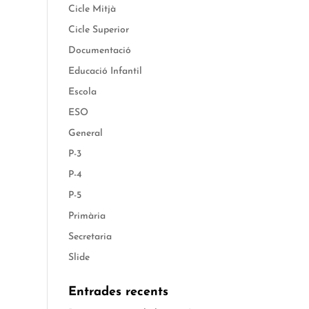
Cicle Mitjà
Cicle Superior
Documentació
Educació Infantil
Escola
ESO
General
P-3
P-4
P-5
Primària
Secretaria
Slide
Entrades recents