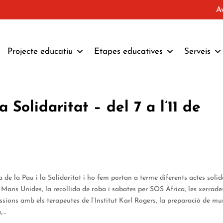
A
Projecte educatiu
Etapes educatives
Serveis
 Solidaritat – del 7 a l’11 de
 de la Pau i la Solidaritat i ho fem portan a terme diferents actes solid
ans Unides, la recollida de roba i sabates per SOS Àfrica, les xerrade
essions amb els terapeutes de l’Institut Karl Rogers, la preparació de mu
a,…