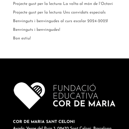
Projecte gust per la lectura: La volta al món de l’Octavi
Projecte gust per la lectura: Uns convidats especials
Benvinguts i benvingudes al curs escolar 2024-2025!
Benvinguts i benvingudes!
Bon estiu!
COR DE MARIA SANT CELONI
Avgda. Verge del Puig 3, 08470 Sant Celoni, Barcelona