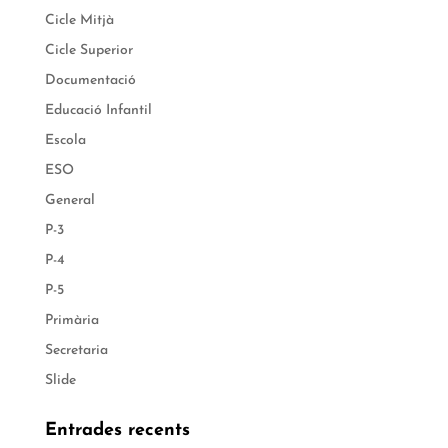
Cicle Mitjà
Cicle Superior
Documentació
Educació Infantil
Escola
ESO
General
P-3
P-4
P-5
Primària
Secretaria
Slide
Entrades recents