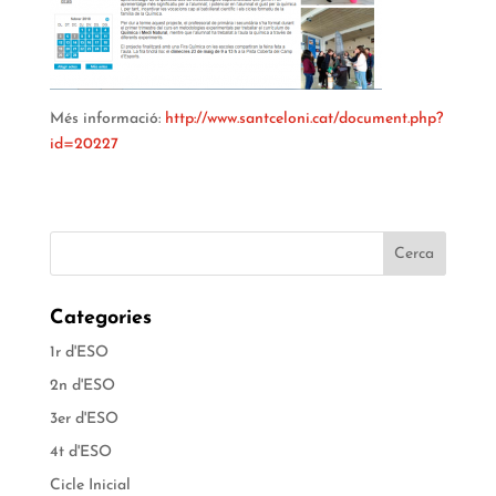
Més informació:
http://www.santceloni.cat/document.php?
id=20227
Categories
1r d'ESO
2n d'ESO
3er d'ESO
4t d'ESO
Cicle Inicial