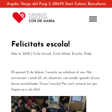
Avgda. Verge del Puig 3, 08470 Sant Celoni, Barcelona
Felicitats escola!
febr. 6, 2018
|
Cicle Inicial
,
Cicle Mitjà
,
Escola
,
Slide
El passat 2 de febrer, l’escola va celebrar el seu 76è
aniversari i amb ell, els alumnes van poder gaudir d’una
bona xocolatada. Visca l’escola! Per cert, estava tot per
llepar-se’n els dits!