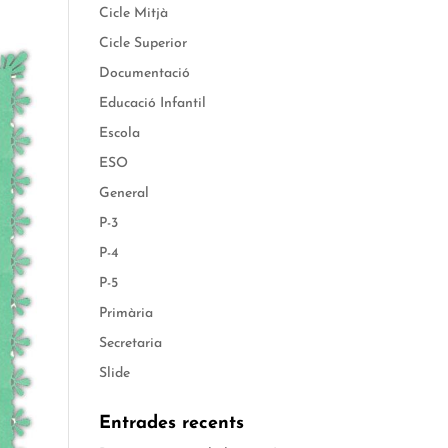
Cicle Mitjà
Cicle Superior
Documentació
Educació Infantil
Escola
ESO
General
P-3
P-4
P-5
Primària
Secretaria
Slide
Entrades recents