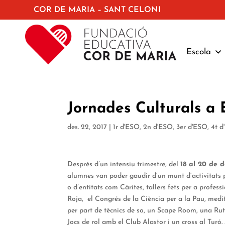
COR DE MARIA – SANT CELONI
Escola
Jornades Culturals a
des. 22, 2017
|
1r d'ESO
,
2n d'ESO
,
3er d'ESO
,
4t 
Després d’un intensiu trimestre, del
18 al 20 de 
alumnes van poder gaudir d’un munt d’activitats 
o d’entitats com Càrites, tallers fets per a profe
Roja, el Congrés de la Ciència per a la Pau, medi
per part de tècnics de so, un Scape Room, una Ru
Jocs de rol amb el Club Alastor i un cross al Turó.