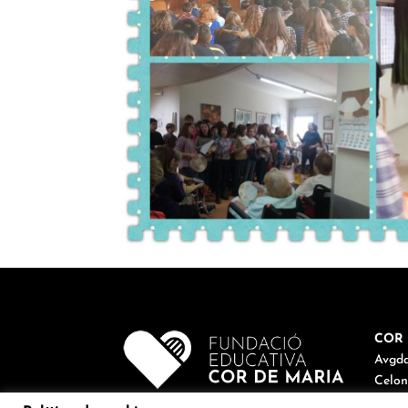
COR 
Avgda
Celon
Tel. 9