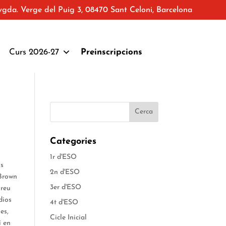
vgda. Verge del Puig 3, 08470 Sant Celoni, Barcelona
Curs 2026-27
Preinscripcions
Categories
1r d'ESO
ls
2n d'ESO
 Brown
3er d'ESO
Creu
dios
4t d'ESO
es,
Cicle Inicial
í en