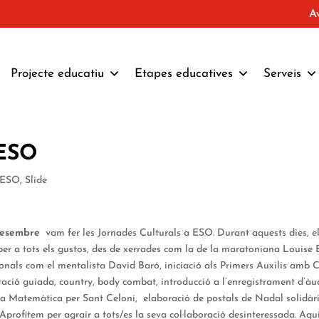
A
Projecte educatiu
Etapes educatives
Serveis
 ESO
d'ESO
,
Slide
desembre
vam fer les Jornades Culturals a ESO. Durant aquests dies, e
per a tots els gustos, des de xerrades com la de la maratoniana Louise
ssionals com el mentalista David Baró, iniciació als Primers Auxilis amb 
tació guiada, country, body combat, introducció a l’enregistrament d’àu
ta Matemàtica per Sant Celoni, elaboració de postals de Nadal solidàri
 Aprofitem per agrair a tots/es la seva col·laboració desinteressada. Aqu