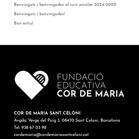
Benvinguts i benvingudes al curs escolar 2024-2025!
Benvinguts i benvingudes!
Bon estiu!
COR DE MARIA SANT CELONI
Avgda. Verge del Puig 3, 08470 Sant Celoni, Barcelona
Tel. 938 67 03 98
cordemaria@cordemariasantceloni.cat