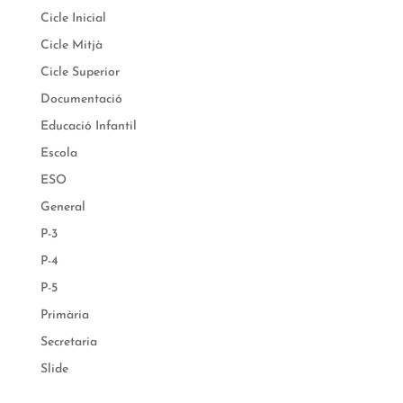
Cicle Inicial
Cicle Mitjà
Cicle Superior
Documentació
Educació Infantil
Escola
ESO
General
P-3
P-4
P-5
Primària
Secretaria
Slide