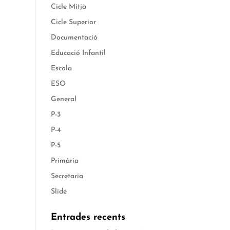
Cicle Mitjà
Cicle Superior
Documentació
Educació Infantil
Escola
ESO
General
P-3
P-4
P-5
Primària
Secretaria
Slide
Entrades recents