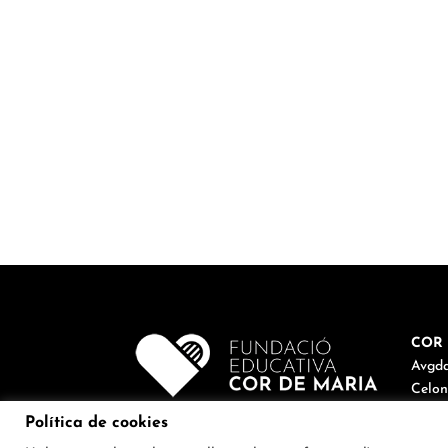
COR 
Avgda
Celon
Tel. 9
Política de cookies
corde