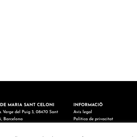
DE MARIA SANT CELONI
INFORMACIÖ
. Verge del Puig 3, 08470 Sant
Avís legal
i, Barcelona
Política de privacitat
38 67 03 98
Política de cookies
maria@cordemariasantceloni.cat
Canal de denúncies