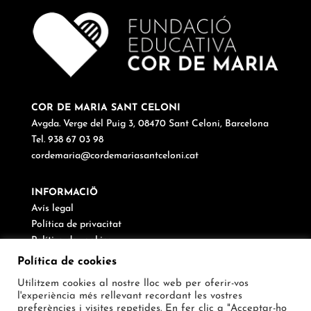
COR DE MARIA SANT CELONI
Avgda. Verge del Puig 3, 08470 Sant Celoni, Barcelona
Tel. 938 67 03 98
cordemaria@cordemariasantceloni.cat
INFORMACIÖ
Avís legal
Política de privacitat
Política de cookies
Canal de denúncies
Política de cookies
Utilitzem cookies al nostre lloc web per oferir-vos
SEGUEIX-NOS
l'experiència més rellevant recordant les vostres
preferències i visites repetides. En fer clic a "Acceptar-ho