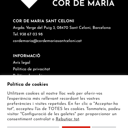
COR DE MARIA SANT CELONI
Avgda. Verge del Puig 3, 08470 Sant Celoni, Barcelona
Tel. 938 67 03 98
cordemaria@cordemariasantceloni.cat
INFORMACIÖ
Avís legal
Política de privacitat
Política de cookies
Canal de denúncies
Política de cookies
Utilitzem cookies al nostre lloc web per oferir-vos
SEGUEIX-NOS
l'experiència més rellevant recordant les vostres
preferències i visites repetides. En fer clic a "Acceptar-ho
tot", accepteu l'ús de TOTES les cookies. Tanmateix, podeu
visitar "Configuració de les galetes" per proporcionar un
consentiment controlat o
Rebutjar tot
.