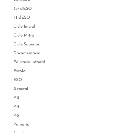
3er d'ESO
4t d'ESO
Cicle Inicial
Cicle Mitjà
Cicle Superior
Documentació
Educació Infantil
Escola
ESO
General
P-3
P-4
P-5
Primària