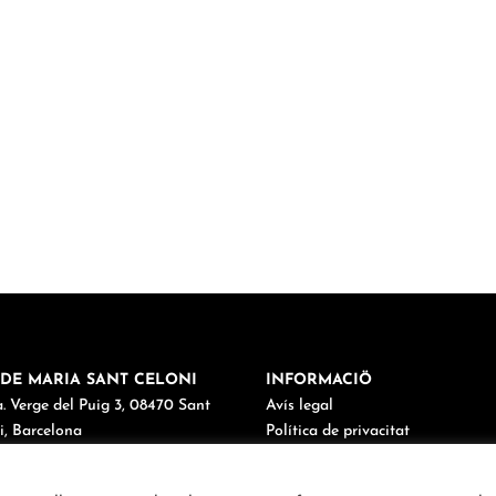
DE MARIA SANT CELONI
INFORMACIÖ
. Verge del Puig 3, 08470 Sant
Avís legal
i, Barcelona
Política de privacitat
38 67 03 98
Política de cookies
maria@cordemariasantceloni.cat
Canal de denúncies