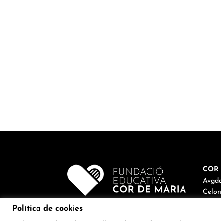
COR 
Avgda
Celon
Tel. 9
Política de cookies
corde