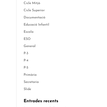
Cicle Mitjà
Cicle Superior
Documentació
Educació Infantil
Escola
ESO
General
P-3
P-4
P-5
Primària
Secretaria
Slide
Entrades recents