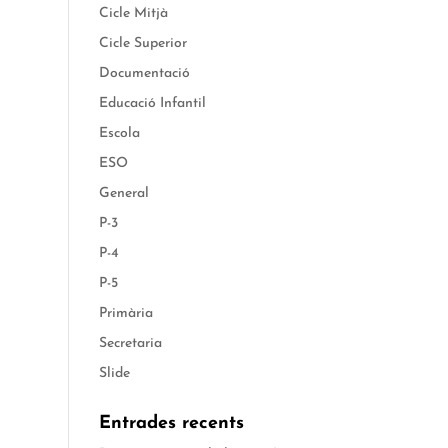
Cicle Mitjà
Cicle Superior
Documentació
Educació Infantil
Escola
ESO
General
P-3
P-4
P-5
Primària
Secretaria
Slide
Entrades recents