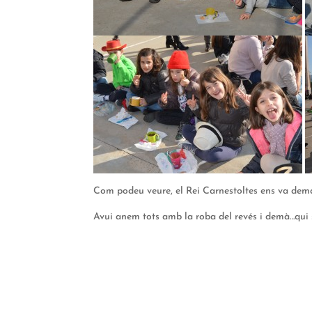
Com podeu veure, el Rei Carnestoltes ens va dem
Avui anem tots amb la roba del revés i demà…qui 