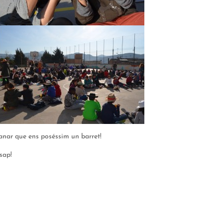
anar que ens poséssim un barret!
sap!