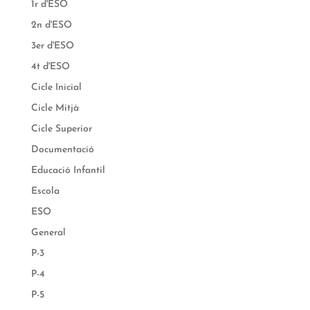
1r d'ESO
2n d'ESO
3er d'ESO
4t d'ESO
Cicle Inicial
Cicle Mitjà
Cicle Superior
Documentació
Educació Infantil
Escola
ESO
General
P-3
P-4
P-5