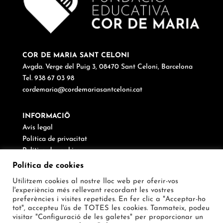
COR DE MARIA SANT CELONI
Avgda. Verge del Puig 3, 08470 Sant Celoni, Barcelona
Tel. 938 67 03 98
cordemaria@cordemariasantceloni.cat
INFORMACIÖ
Avís legal
Política de privacitat
Política de cookies
Canal de denúncies
Política de cookies
Utilitzem cookies al nostre lloc web per oferir-vos
SEGUEIX-NOS
l'experiència més rellevant recordant les vostres
preferències i visites repetides. En fer clic a "Acceptar-ho
tot", accepteu l'ús de TOTES les cookies. Tanmateix, podeu
visitar "Configuració de les galetes" per proporcionar un