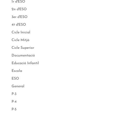
1r d'ESO
2n d'ESO
3er d'ESO
4t d'ESO
Cicle Inicial
Cicle Mitjà
Cicle Superior
Documentació
Educació Infantil
Escola
ESO
General
P-3
P-4
P-5