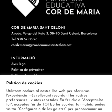
COR DE MARIA SANT CELONI
Avgda. Verge del Puig 3, 08470 Sant Celoni, Barcelona
Tel. 938 67 03 98
cordemaria@cordemariasantceloni.cat
INFORMACIÖ
Avís legal
Política de privacitat
Política de cookies
Canal de denúncies
Política de cookies
Utilitzem cookies al nostre lloc web per oferir-vos
SEGUEIX-NOS
l'experiència més rellevant recordant les vostres
preferències i visites repetides. En fer clic a "Acceptar-ho
tot", accepteu l'ús de TOTES les cookies. Tanmateix, podeu
visitar "Configuració de les galetes" per proporcionar un