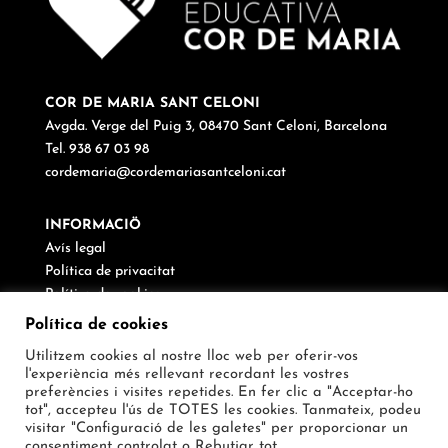
COR DE MARIA SANT CELONI
Avgda. Verge del Puig 3, 08470 Sant Celoni, Barcelona
Tel. 938 67 03 98
cordemaria@cordemariasantceloni.cat
INFORMACIÖ
Avís legal
Política de privacitat
Política de cookies
Canal de denúncies
Política de cookies
Utilitzem cookies al nostre lloc web per oferir-vos
SEGUEIX-NOS
l'experiència més rellevant recordant les vostres
preferències i visites repetides. En fer clic a "Acceptar-ho
tot", accepteu l'ús de TOTES les cookies. Tanmateix, podeu
visitar "Configuració de les galetes" per proporcionar un
consentiment controlat o
Rebutjar tot
.