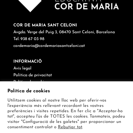
COR DE MARIA SANT CELONI
Avgda. Verge del Puig 3, 08470 Sant Celoni, Barcelona
Tel. 938 67 03 98
cordemaria@cordemariasantceloni.cat
INFORMACIÖ
Avís legal
Política de privacitat
Política de cookies
Canal de denúncies
Política de cookies
Utilitzem cookies al nostre lloc web per oferir-vos
SEGUEIX-NOS
l'experiència més rellevant recordant les vostres
preferències i visites repetides. En fer clic a "Acceptar-ho
tot", accepteu l'ús de TOTES les cookies. Tanmateix, podeu
visitar "Configuració de les galetes" per proporcionar un
consentiment controlat o
Rebutjar tot
.