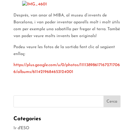
Després, van anar al MIBA, al museu d’invents de
Barcelona, i van poder inventar aparells molt i molt útils
com per exemple una sabatilla per fregar el terra. També
van poder veure molts invents ben originals!
Podeu veure les fotos de la sortida fent clic al següent
enllaç:
https://plus.google.com/u/0/photos/11113898617167271706
6/albums/6114219684653124001
Categories
1r d'ESO