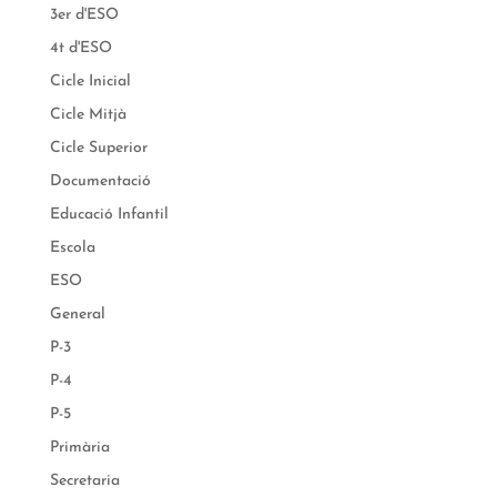
3er d'ESO
4t d'ESO
Cicle Inicial
Cicle Mitjà
Cicle Superior
Documentació
Educació Infantil
Escola
ESO
General
P-3
P-4
P-5
Primària
Secretaria