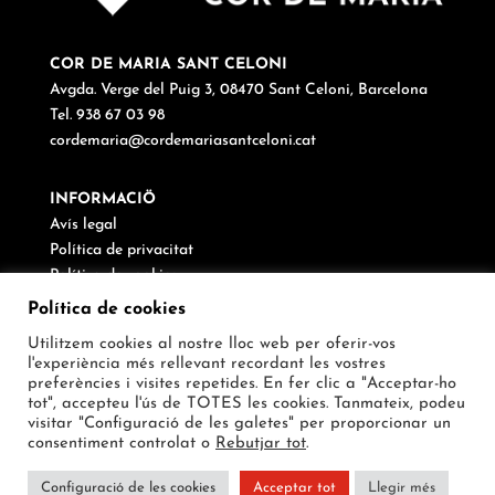
COR DE MARIA SANT CELONI
Avgda. Verge del Puig 3, 08470 Sant Celoni, Barcelona
Tel. 938 67 03 98
cordemaria@cordemariasantceloni.cat
INFORMACIÖ
Avís legal
Política de privacitat
Política de cookies
Canal de denúncies
Política de cookies
Utilitzem cookies al nostre lloc web per oferir-vos
SEGUEIX-NOS
l'experiència més rellevant recordant les vostres
preferències i visites repetides. En fer clic a "Acceptar-ho
tot", accepteu l'ús de TOTES les cookies. Tanmateix, podeu
visitar "Configuració de les galetes" per proporcionar un
consentiment controlat o
Rebutjar tot
.
Configuració de les cookies
Acceptar tot
Llegir més