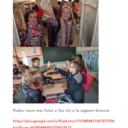
Podeu veure més fotos si feu clic a la següent direcció:
https://plus.google.com/u/0/photos/11113898617167271706
6/albums/6095986951312607633