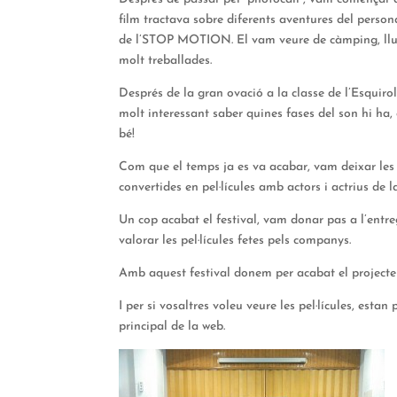
film tractava sobre diferents aventures del perso
de l’STOP MOTION. El vam veure de càmping, lluita
molt treballades.
Després de la gran ovació a la classe de l’Esquiro
molt interessant saber quines fases del son hi ha,
bé!
Com que el temps ja es va acabar, vam deixar les p
convertides en pel·lícules amb actors i actrius de l
Un cop acabat el festival, vam donar pas a l’entr
valorar les pel·lícules fetes pels companys.
Amb aquest festival donem per acabat el projecte
I per si vosaltres voleu veure les pel·lícules, est
principal de la web.