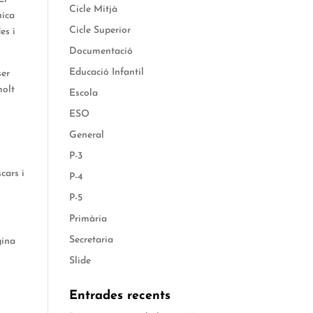
Cicle Mitjà
nica
Cicle Superior
es i
Documentació
Educació Infantil
ser
molt
Escola
ESO
General
P-3
cars i
P-4
P-5
Primària
Secretaria
gina
Slide
Entrades recents