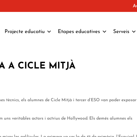
A
Projecte educatiu
Etapes educatives
Serveis
A A CICLE MITJÀ
emes tècnics, els alumnes de Cicle Mitjà i tercer d’ESO van poder exposar
m uns veritables actors i actrius de Hollywood. Els demés alumnes els
irar les pel·lícules. La primera va ser la de 4t de primària, l’Esquirol. 