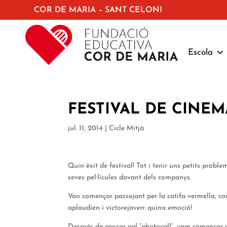
COR DE MARIA – SANT CELONI
Escola
FESTIVAL DE CINEM
jul. 11, 2014
|
Cicle Mitjà
Quin èxit de festival! Tot i tenir uns petits probl
seves pel·lícules davant dels companys.
Van començar passejant per la catifa vermella, co
aplaudien i victorejaven: quina emoció!
Després de passar pel “photocall”, vam començar a m