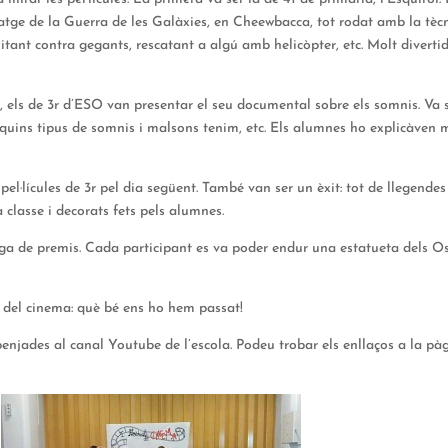
natge de la Guerra de les Galàxies, en Cheewbacca, tot rodat amb la tèc
nt contra gegants, rescatant a algú amb helicòpter, etc. Molt divertid
l, els de 3r d’ESO van presentar el seu documental sobre els somnis. Va 
 quins tipus de somnis i malsons tenim, etc. Els alumnes ho explicàven 
el·lícules de 3r pel dia següent. També van ser un èxit: tot de llegendes
a classe i decorats fets pels alumnes.
ega de premis. Cada participant es va poder endur una estatueta dels Os
 del cinema: què bé ens ho hem passat!
an penjades al canal Youtube de l’escola. Podeu trobar els enllaços a la pà