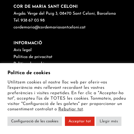
COR DE MARIA SANT CELONI
Avgda. Verge del Puig 3, 08470 Sant Celoni, Barcelona
Tel. 938 67 03 98
cordemaria@cordemariasantceloni.cat
INFORMACIÖ
Avís legal
Política de privacitat
Política de cookies
Canal de denúncies
Política de cookies
Utilitzem cookies al nostre lloc web per oferir-vos
SEGUEIX-NOS
l'experiència més rellevant recordant les vostres
preferències i visites repetides. En fer clic a "Acceptar-ho
tot", accepteu l'ús de TOTES les cookies. Tanmateix, podeu
visitar "Configuració de les galetes" per proporcionar un
consentiment controlat o
Rebutjar tot
.
Configuració de les cookies
Acceptar tot
Llegir més