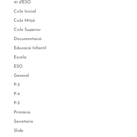
4t d'ESO
Cicle Inicial
Cicle Mitjà
Cicle Superior
Documentació
Educació Infantil
Escola
ESO
General
P-3
P-4
P-5
Primària
Secretaria
Slide