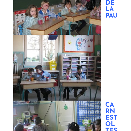
DE
LA
PAU
CA
RN
EST
OL
TES