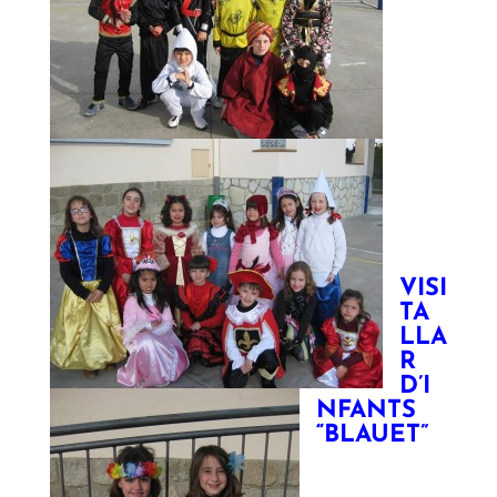
VISI
TA
LLA
R
D’I
NFANTS
“BLAUET”