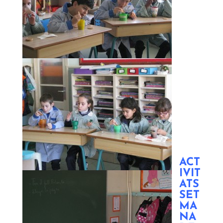
ACT
IVIT
ATS
SET
MA
NA