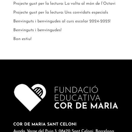
Projecte gust per la lectura: La volta al món de l’Octavi
Projecte gust per la lectura: Uns convidats especials
Benvinguts i benvingudes al curs escolar 2024-2025!
Benvinguts i benvingudes!
Bon estiu!
COR DE MARIA SANT CELONI
Avgda. Verge del Puig 3, 08470 Sant Celoni, Barcelona