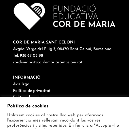
COR DE MARIA SANT CELONI
Avgda. Verge del Puig 3, 08470 Sant Celoni, Barcelona
Tel. 938 67 03 98
cordemaria@cordemariasantceloni.cat
INFORMACIÖ
Avís legal
Política de privacitat
Política de cookies
Canal de denúncies
Política de cookies
Utilitzem cookies al nostre lloc web per oferir-vos
SEGUEIX-NOS
l'experiència més rellevant recordant les vostres
preferències i visites repetides. En fer clic a "Acceptar-ho