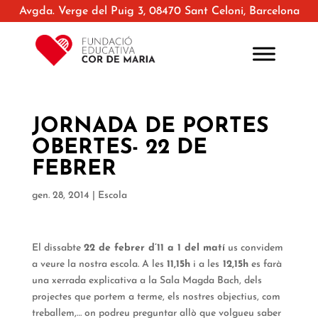
Avgda. Verge del Puig 3, 08470 Sant Celoni, Barcelona
JORNADA DE PORTES
OBERTES- 22 DE
FEBRER
gen. 28, 2014
|
Escola
El dissabte
22 de febrer d’11 a 1 del matí
us convidem
a veure la nostra escola. A les
11,15h
i a les
12,15h
es farà
una xerrada explicativa a la Sala Magda Bach, dels
projectes que portem a terme, els nostres objectius, com
treballem,… on podreu preguntar allò que volgueu saber