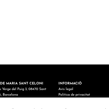
DE MARIA SANT CELONI
INFORMACIÖ
. Verge del Puig 3, 08470 Sant
Avís legal
i, Barcelona
Política de privacitat
38 67 03 98
Política de cookies
maria@cordemariasantceloni.cat
Canal de denúncies