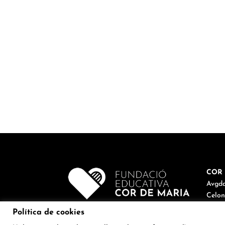
COR 
Avgda
Celon
Tel. 9
Política de cookies
corde