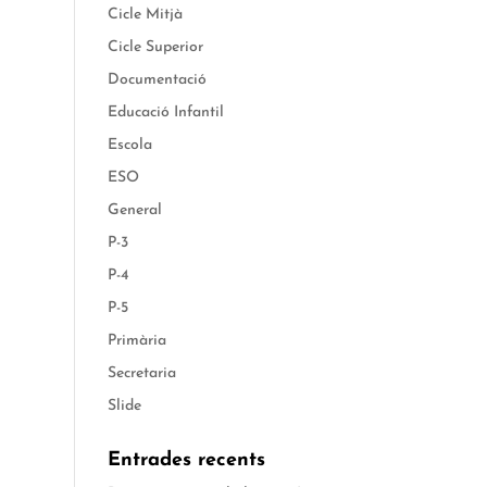
Cicle Mitjà
Cicle Superior
Documentació
Educació Infantil
Escola
ESO
General
P-3
P-4
P-5
Primària
Secretaria
Slide
Entrades recents