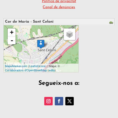
Política de privacitat
Canal de denúncies
Cor de Maria - Sant Celoni
s'està carregant el mapa - espereu...
+
-
1 km
MapsMarker.com
(
Leaflet
/
icons
) | Mapa: ©
3000 ft
Col·laboradors d'OpenStreetMap
(
edita
)
Segueix-nos a: