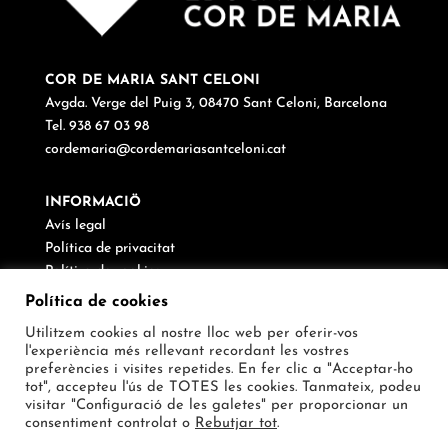
COR DE MARIA SANT CELONI
Avgda. Verge del Puig 3, 08470 Sant Celoni, Barcelona
Tel. 938 67 03 98
cordemaria@cordemariasantceloni.cat
INFORMACIÖ
Avís legal
Política de privacitat
Política de cookies
Canal de denúncies
Política de cookies
Utilitzem cookies al nostre lloc web per oferir-vos
SEGUEIX-NOS
l'experiència més rellevant recordant les vostres
preferències i visites repetides. En fer clic a "Acceptar-ho
tot", accepteu l'ús de TOTES les cookies. Tanmateix, podeu
visitar "Configuració de les galetes" per proporcionar un
consentiment controlat o
Rebutjar tot
.