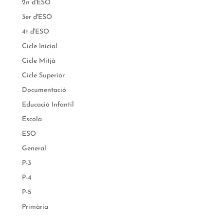
2n d'ESO
3er d'ESO
4t d'ESO
Cicle Inicial
Cicle Mitjà
Cicle Superior
Documentació
Educació Infantil
Escola
ESO
General
P-3
P-4
P-5
Primària