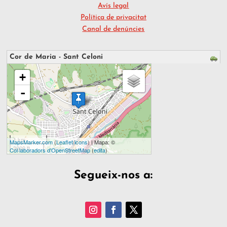
Avís legal
Política de privacitat
Canal de denúncies
Cor de Maria - Sant Celoni
s'està carregant el mapa - espereu...
+
-
1 km
MapsMarker.com
(
Leaflet
/
icons
) | Mapa: ©
3000 ft
Col·laboradors d'OpenStreetMap
(
edita
)
Segueix-nos a: